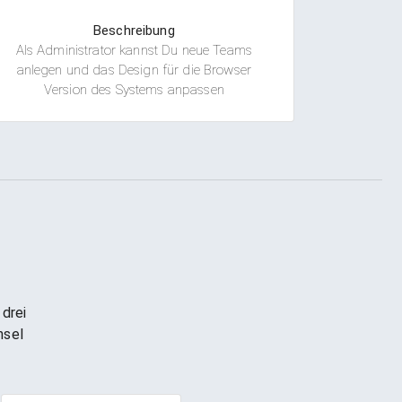
Beschreibung
Als Administrator kannst Du neue Teams
anlegen und das Design für die Browser
Version des Systems anpassen
 drei
hsel