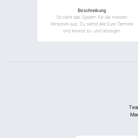
Beschreibung
So sieht das System für die meisten
Personen aus. Du siehst alle Eure Termine
und kannst zu- und absagen.
Tea
Man